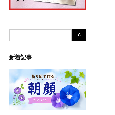
サ
イ
ト
内
新着記事
検
索