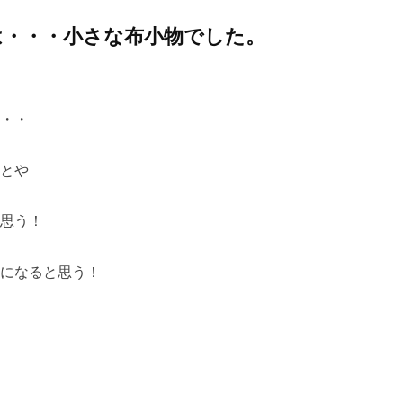
は・・・小さな布小物でした。
・・
とや
思う！
になると思う！