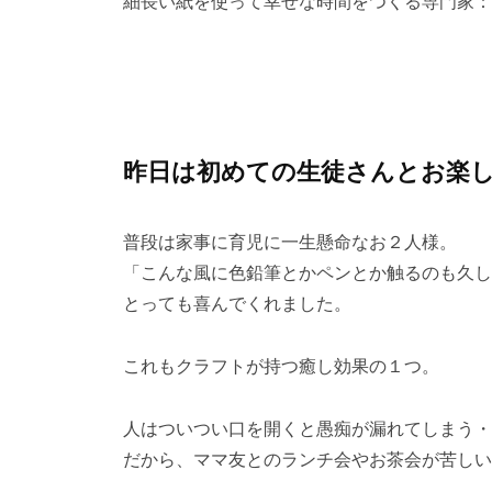
細長い紙を使って幸せな時間をつくる専門家：k
紙
o
を
h
使
a
っ
-
て
a
幸
d
昨日は初めての生徒さんとお楽
せ
m
時
i
普段は家事に育児に一生懸命なお２人様。
間
n
「こんな風に色鉛筆とかペンとか触るのも久し
～
とっても喜んでくれました。
これもクラフトが持つ癒し効果の１つ。
人はついつい口を開くと愚痴が漏れてしまう・
だから、ママ友とのランチ会やお茶会が苦しい