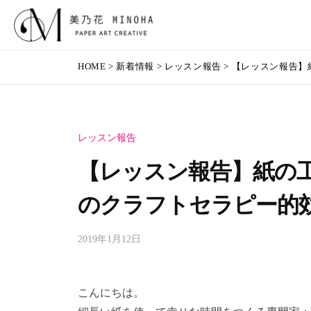
乃
コ
花
ン
（
テ
美
頬
み
ン
HOME
>
新着情報
>
レッスン報告
>
【レッスン報告】
が
乃
の
ツ
ゆ
花
は
へ
る
（
）
ス
む
レッスン報告
み
キ
！
ッ
の
心
【レッスン報告】紙の
プ
が
は
のクラフトセラピー的
よ
）
ろ
2019年1月12日
b
こ
y
ぶ
m
！
i
こんにちは。
～
n