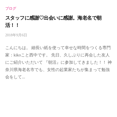
紙
を
ブログ
使
スタッフに感謝♡出会いに感謝。海老名で朝
っ
活！！
て
2018年9月6日
b
幸
y
せ
こんにちは。 細長い紙を使って幸せな時間をつくる専門
m
時
i
家：kikoこと西中です。 先日、久しぶりに再会した友人
間
n
にご紹介いただいて 『朝活』に参加してきました！！ 神
～
o
奈川県海老名市でも、女性の起業家たちが集まって勉強
h
会をして...
a
-
a
d
m
i