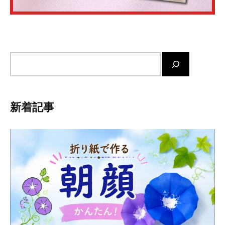
サ
イ
ト
内
新着記事
検
索