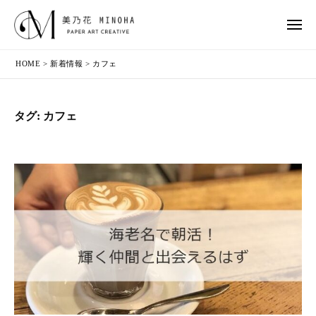
乃
コ
ー
花
ン
メ
ニ
（
テ
美
頬
ュ
み
HOME
>
新着情報
>
カフェ
ー
ン
乃
が
の
ツ
花
ゆ
は
へ
（
る
）
タグ:
カフェ
ス
み
む
キ
！
の
心
ッ
は
が
プ
）
よ
ろ
こ
ぶ
！
～