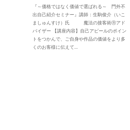
紙
m
『～価格ではなく価値で選ばれる～ 門外不
を
i
出自己紹介セミナー』講師：生駒俊介（いこ
使
n
ましゅんすけ）氏 魔法の接客術Ⓡアド
っ
o
バイザー 【講座内容】自己アピールのポイン
て
h
トをつかんで、ご自身や作品の価値をより多
a
幸
くのお客様に伝えて...
-
せ
a
時
d
間
m
～
i
n