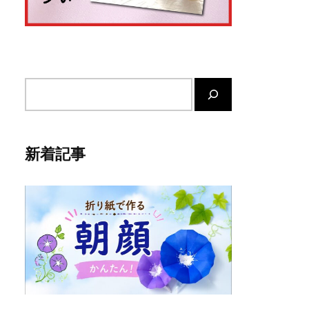
サ
イ
ト
内
新着記事
検
索