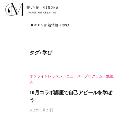
乃
コ
花
ン
（
テ
美
頬
み
ン
HOME
>
新着情報
>
学び
が
乃
の
ツ
ゆ
花
は
へ
る
（
）
ス
む
タグ:
学び
み
キ
！
ッ
の
心
プ
が
は
オンラインレッスン
ニュース
プログラム
勉強
/
/
/
よ
）
会
ろ
こ
10月コラボ講座で自己アピールを学ぼ
ぶ
う
！
2022年9月27日
b
～
y