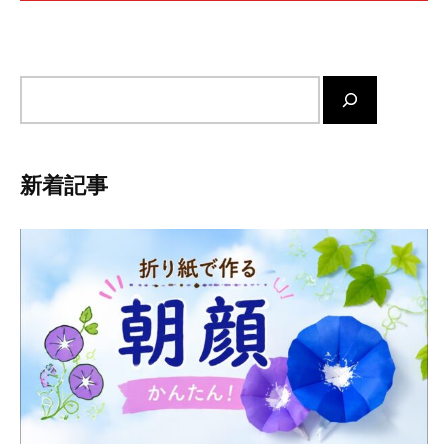
サ
イ
ト
内
新着記事
検
索