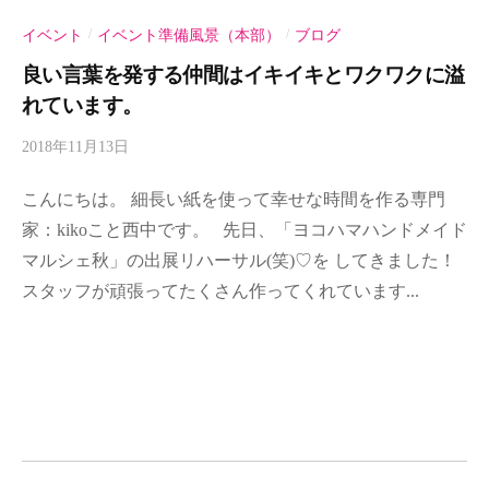
紙
を
イベント
イベント準備風景（本部）
ブログ
/
/
使
良い言葉を発する仲間はイキイキとワクワクに溢
っ
れています。
て
2018年11月13日
b
幸
y
せ
こんにちは。 細長い紙を使って幸せな時間を作る専門
m
時
i
家：kikoこと西中です。 先日、「ヨコハマハンドメイド
間
n
マルシェ秋」の出展リハーサル(笑)♡を してきました！
～
o
スタッフが頑張ってたくさん作ってくれています...
h
a
-
a
d
m
i