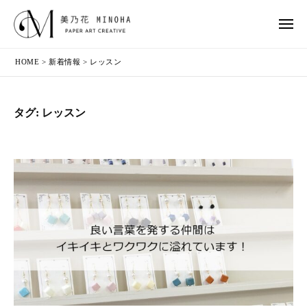
乃
コ
ー
花
ン
メ
ニ
（
テ
美
頬
ュ
み
HOME
>
新着情報
>
レッスン
ー
ン
乃
が
の
ツ
花
ゆ
は
へ
（
る
）
タグ:
レッスン
ス
み
む
キ
！
の
心
ッ
は
が
プ
）
よ
ろ
こ
ぶ
！
～