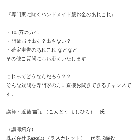
紙
a
を
-
『専門家に聞くハンドメイド版お金のあれこれ』
使
a
っ
d
・103万のカベ
m
て
・開業届け出す？出さない？
i
幸
・確定申告のあれこれ などなど
n
せ
その他ご質問にもお応えいたします
時
間
これってどうなんだろう？？
～
そんな疑問を専門家の方に直接お聞きできるチャンスで
す。
講師：近藤 吉弘 （こんどう よしひろ） 氏
（講師紹介）
株式会社 Rascalet （ラスカレット） 代表取締役