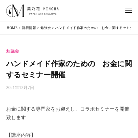
乃
コ
ー
花
ン
メ
ニ
（
テ
美
頬
ュ
み
HOME
>
新着情報
>
勉強会
>
ハンドメイド作家のための お金に関するセミナー
ー
ン
乃
が
の
ツ
花
ゆ
は
へ
（
る
）
勉強会
ス
み
む
ハンドメイド作家のための お金に関
キ
！
の
心
ッ
するセミナー開催
は
が
プ
）
2021年12月7日
b
よ
y
ろ
m
こ
お金に関する専門家をお迎えし、コラボセミナーを開催
i
ぶ
致します
n
！
o
～
h
【講座内容】